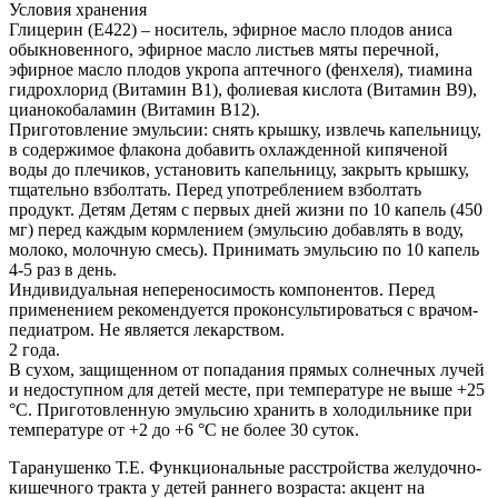
Условия хранения
Глицерин (Е422) – носитель, эфирное масло плодов аниса
обыкновенного, эфирное масло листьев мяты перечной,
эфирное масло плодов укропа аптечного (фенхеля), тиамина
гидрохлорид (Витамин В1), фолиевая кислота (Витамин В9),
цианокобаламин (Витамин В12).
Приготовление эмульсии: снять крышку, извлечь капельницу,
в содержимое флакона добавить охлажденной кипяченой
воды до плечиков, установить капельницу, закрыть крышку,
тщательно взболтать. Перед употреблением взболтать
продукт. Детям Детям с первых дней жизни по 10 капель (450
мг) перед каждым кормлением (эмульсию добавлять в воду,
молоко, молочную смесь). Принимать эмульсию по 10 капель
4-5 раз в день.
Индивидуальная непереносимость компонентов. Перед
применением рекомендуется проконсультироваться с врачом-
педиатром. Не является лекарством.
2 года.
В сухом, защищенном от попадания прямых солнечных лучей
и недоступном для детей месте, при температуре не выше +25
°С. Приготовленную эмульсию хранить в холодильнике при
температуре от +2 до +6 °С не более 30 суток.
Таранушенко Т.Е. Функциональные расстройства желудочно-
кишечного тракта у детей раннего возраста: акцент на