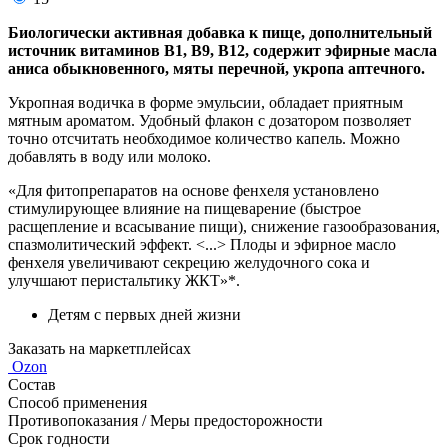
Биологически активная добавка к пище, дополнительный
источник витаминов В1, В9, В12, содержит эфирные масла
аниса обыкновенного, мяты перечной, укропа аптечного.
Укропная водичка в форме эмульсии, обладает приятным
мятным ароматом. Удобный флакон с дозатором позволяет
точно отсчитать необходимое количество капель. Можно
добавлять в воду или молоко.
«Для фитопрепаратов на основе фенхеля установлено
стимулирующее влияние на пищеварение (быстрое
расщепление и всасывание пищи), снижение газообразования,
спазмолитический эффект. <...> Плоды и эфирное масло
фенхеля увеличивают секрецию желудочного сока и
улучшают перистальтику ЖКТ»*.
Детям с первых дней жизни
Заказать на маркетплейсах
Ozon
Состав
Способ применения
Противопоказания / Меры предосторожности
Срок годности