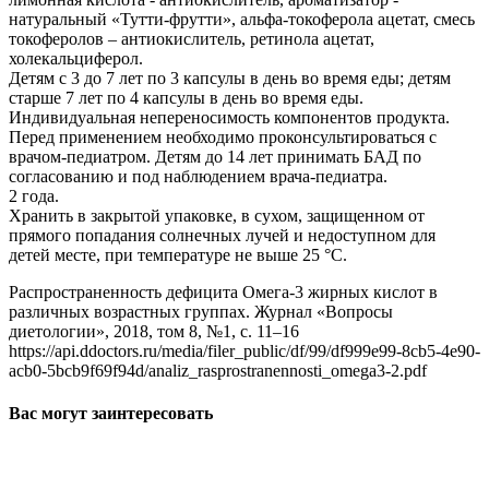
натуральный «Тутти-фрутти», альфа-токоферола ацетат, смесь
токоферолов – антиокислитель, ретинола ацетат,
холекальциферол.
Детям с 3 до 7 лет по 3 капсулы в день во время еды; детям
старше 7 лет по 4 капсулы в день во время еды.
Индивидуальная непереносимость компонентов продукта.
Перед применением необходимо проконсультироваться с
врачом-педиатром. Детям до 14 лет принимать БАД по
согласованию и под наблюдением врача-педиатра.
2 года.
Хранить в закрытой упаковке, в сухом, защищенном от
прямого попадания солнечных лучей и недоступном для
детей месте, при температуре не выше 25 °С.
Распространенность дефицита Омега-3 жирных кислот в
различных возрастных группах. Журнал «Вопросы
диетологии», 2018, том 8, №1, с. 11–16
https://api.ddoctors.ru/media/filer_public/df/99/df999e99-8cb5-4e90-
acb0-5bcb9f69f94d/analiz_rasprostranennosti_omega3-2.pdf
Вас могут заинтересовать