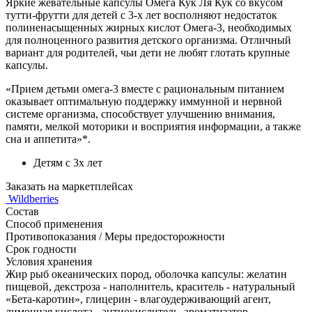
Яркие жевательные капсулы Омега Кук Ля Кук со вкусом
тутти-фрутти для детей с 3-х лет восполняют недостаток
полиненасыщенных жирных кислот Омега-3, необходимых
для полноценного развития детского организма. Отличный
вариант для родителей, чьи дети не любят глотать крупные
капсулы.
«Прием детьми омега-3 вместе с рациональным питанием
оказывает оптимальную поддержку иммунной и нервной
системе организма, способствует улучшению внимания,
памяти, мелкой моторики и восприятия информации, а также
сна и аппетита»*.
Детям с 3х лет
Заказать на маркетплейсах
Wildberries
Состав
Способ применения
Противопоказания / Меры предосторожности
Срок годности
Условия хранения
Жир рыб океанических пород, оболочка капсулы: желатин
пищевой, декстроза - наполнитель, краситель - натуральный
«Бета-каротин», глицерин - влагоудерживающий агент,
лимонная кислота - антиокислитель, ароматизатор -