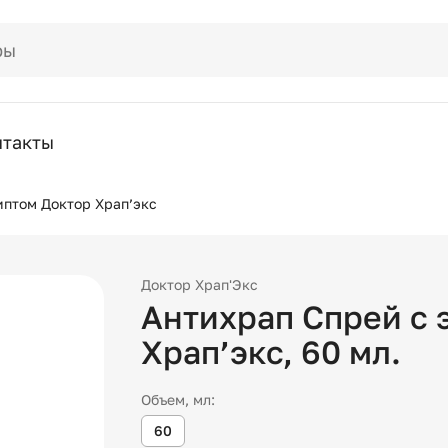
нтакты
иптом Доктор Храп’экс
Доктор Храп'Экс
Антихрап Спрей с 
Храп’экс
,
60
мл.
Объем, мл:
60