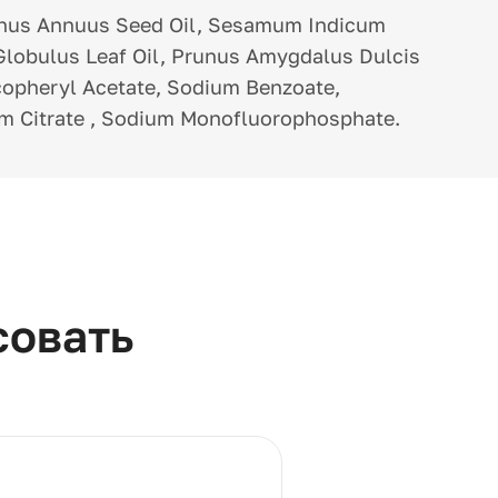
nthus Annuus Seed Oil, Sesamum Indicum
 Globulus Leaf Oil, Prunus Amygdalus Dulcis
ocopheryl Acetate, Sodium Benzoate,
um Citrate , Sodium Monofluorophosphate.
совать