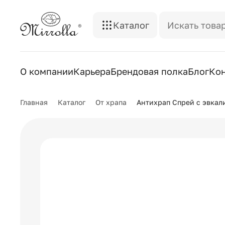
Каталог
О компании
Карьера
Брендовая полка
Блог
Ко
Главная
Каталог
От храпа
Антихрап Спрей с эвкал