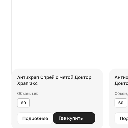
Антихрап Спрей с мятой Доктор
Антих
Храп’экс
Докто
Объем, мл:
Объем,
60
60
Где купить
Подробнее
По