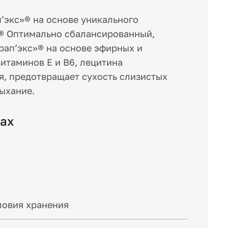
’экс»® на основе уникального
® Оптимально сбалансированный,
рап’экс»® на основе эфирных и
итаминов Е и В6, лецитина
я, предотвращает сухость слизистых
дыхание.
сах
ловия хранения