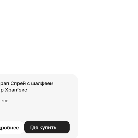
рап Спрей с шалфеем
р Храп’экс
 мл:
Где купить
дробнее