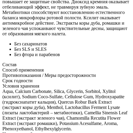
повышает ее защитные свойства. Диоксид кремния оказывает
отбеливающий эффект, не травмируя зубную эмаль.
Метабиотики способствуют восстановлению естественного
баланса микрофлоры ротовой полости. Ксилит оказывает
антимикробное действие. Экстракты коры дуба, ромашки и
зеленого чая успокаивают чувствительные десны, защищают
от образования мягкого налета.
Без сахаринатов
Без SLS и SLES
Без фтора и парабенов
Состав
Способ применения
Противопоказания / Меры предосторожности
Срок годности
Условия хранения
Aqua, Calcium Carbonate, Silica, Glycerin, Sorbitol, Xylitol
(ксилит), Sodium Coco-Sulfate, Cellulose Gum, Hydroxyapatite
(гидроксиапатит кальция), Quercus Robur Bark Extract
(экстракт коры дуба), Menthol, Lactobacillus Ferment Lysate
(лизаты лактобактерий – метабиотики), Camellia Sinensis Leaf
Extract (экстракт зеленого чая), Chamomilla Recutita Flower
Extract (экстракт ромашки), Potassium Acesulfame, Aroma,
Phenoxyethanol, Ethylhexylglycerin.