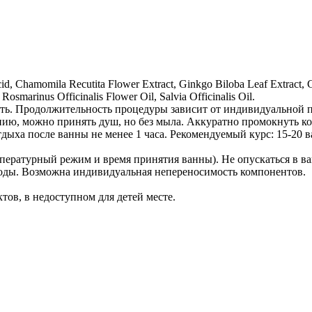
d, Chamomila Recutita Flower Extract, Ginkgo Biloba Leaf Extract, Cal
 Rosmarinus Officinalis Flower Oil, Salvia Officinalis Oil.
ешать. Продолжительность процедуры зависит от индивидуальной
анию, можно принять душ, но без мыла. Аккуратно промокнуть 
отдыха после ванны не менее 1 часа. Рекомендуемый курс: 15-20
пературный режим и время принятия ванны). Не опускаться в ван
оды. Возможна индивидуальная непереносимость компонентов.
ов, в недоступном для детей месте.