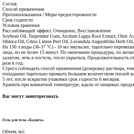
Состав
Способ применения
Противопоказания / Меры предосторожности
Срок годности
Условия хранения
Расслабляющий эффект, Очищение, Восстановление
Soybean Oil, Turpentine Gum, Arctium Lappa Root Extract, Oleic Aci
Sibirica Oil, Citrus Limon Peel Oil, Lavandula Angustifolia Herb Oil,
На 150 л воды (36-37 °C) - 10 мл эмульсии, тщательно перем
лица, но не более 15 минут. По окончании процедуры, по жел
халатом, лечь в постель, тепло укрыться. Продолжительность 
раза в год.
Строго соблюдать способ применения (дозировку раствора, тем
попадании тщательно промыть большим количеством теплой в
5 лет, после вскрытия упаковки срок годности 6 месяцев.
Хранить при комнатной температуре, вдали от пищевых продукт
Вас могут заинтересовать
Гель для тела «Бадяга»
Объем, мл: