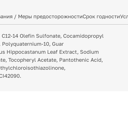
ания / Меры предосторожности
Срок годности
Ус
 С12-14 Olefin Sulfonate, Cocamidopropyl
, Polyquaternium-10, Guar
us Hippocastanum Leaf Extract, Sodium
tate, Tocopheryl Acetate, Pantothenic Acid,
ethylchloroisothiazolinone,
 CI42090.