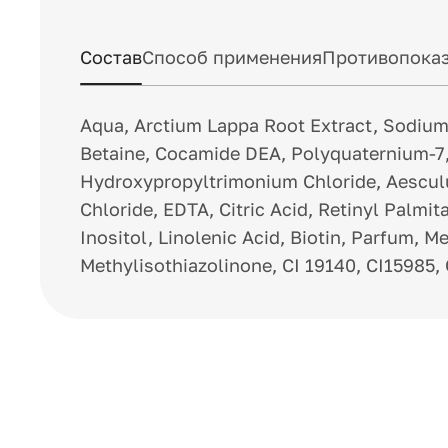
Состав
Способ применения
Противопоказ
Aqua, Arctium Lappa Root Extract, Sodium
Betaine, Cocamide DEA, Polyquaternium-7
Hydroxypropyltrimonium Chloride, Aescul
Chloride, EDTA, Citric Acid, Retinyl Palmi
Inositol, Linolenic Acid, Biotin, Parfum, M
Methylisothiazolinone, CI 19140, CI15985,