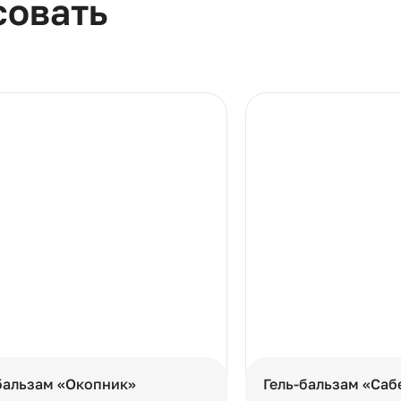
совать
бальзам «Окопник»
Гель-бальзам «Саб