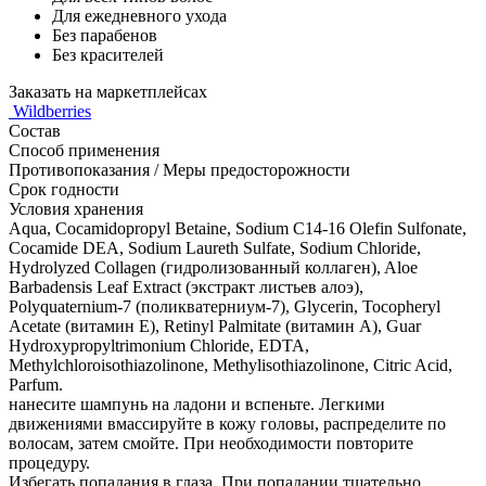
Для ежедневного ухода
Без парабенов
Без красителей
Заказать на маркетплейсах
Wildberries
Состав
Способ применения
Противопоказания / Меры предосторожности
Срок годности
Условия хранения
Aqua, Cocamidopropyl Betaine, Sodium C14-16 Olefin Sulfonate,
Cocamide DEA, Sodium Laureth Sulfate, Sodium Chloride,
Hydrolyzed Collagen (гидролизованный коллаген), Aloe
Barbadensis Leaf Extract (экстракт листьев алоэ),
Polyquaternium-7 (поликватерниум-7), Glycerin, Tocopheryl
Acetate (витамин Е), Retinyl Palmitate (витамин А), Guar
Hydroxypropyltrimonium Chloride, EDTA,
Methylchloroisothiazolinone, Methylisothiazolinone, Citric Acid,
Parfum.
нанесите шампунь на ладони и вспеньте. Легкими
движениями вмассируйте в кожу головы, распределите по
волосам, затем смойте. При необходимости повторите
процедуру.
Избегать попадания в глаза. При попадании тщательно