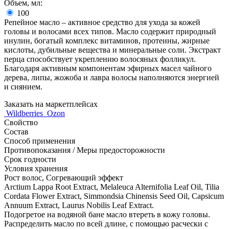
Объем, мл:
100
Репейное масло – активное средство для ухода за кожей
головы и волосами всех типов. Масло содержит природный
инулин, богатый комплекс витаминов, протеины, жирные
кислоты, дубильные вещества и минеральные соли. Экстракт
перца способствует укреплению волосяных фолликул.
Благодаря активным компонентам эфирных масел чайного
дерева, липы, жожоба и лавра волосы наполняются энергией
и сиянием.
Заказать на маркетплейсах
Wildberries
Ozon
Свойство
Состав
Способ применения
Противопоказания / Меры предосторожности
Срок годности
Условия хранения
Рост волос, Согревающий эффект
Arctium Lappa Root Extract, Melaleuca Alternifolia Leaf Oil, Tilia
Cordata Flower Extract, Simmondsia Chinensis Seed Oil, Capsicum
Annuum Extract, Laurus Nobilis Leaf Extract.
Подогретое на водяной бане масло втереть в кожу головы.
Распределить масло по всей длине, с помощью расчески с