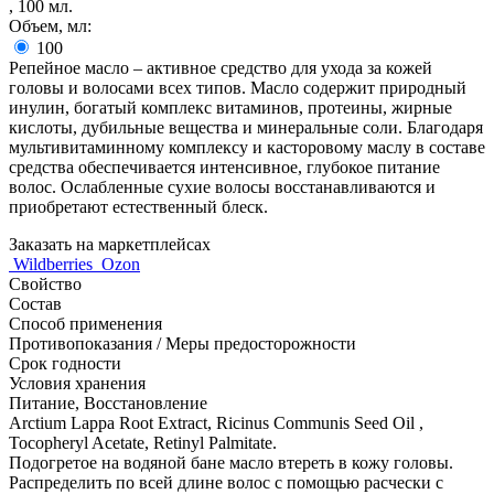
,
100
мл.
Объем, мл:
100
Репейное масло – активное средство для ухода за кожей
головы и волосами всех типов. Масло содержит природный
инулин, богатый комплекс витаминов, протеины, жирные
кислоты, дубильные вещества и минеральные соли. Благодаря
мультивитаминному комплексу и касторовому маслу в составе
средства обеспечивается интенсивное, глубокое питание
волос. Ослабленные сухие волосы восстанавливаются и
приобретают естественный блеск.
Заказать на маркетплейсах
Wildberries
Ozon
Свойство
Состав
Способ применения
Противопоказания / Меры предосторожности
Срок годности
Условия хранения
Питание, Восстановление
Arctium Lappa Root Extract, Ricinus Communis Seed Oil ,
Tocopheryl Acetate, Retinyl Palmitate.
Подогретое на водяной бане масло втереть в кожу головы.
Распределить по всей длине волос с помощью расчески с