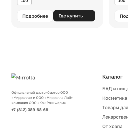
100
100
Где купить
Подробнее
По
Каталог
БАД и пищ
Официальный дистрибьютор ООО
Косметика
«Мирролла» и ООО «Мирролла Лаб» —
компания ООО «Кок Рош Фарм»
Товары для
+7 (812) 389-68-68
Лекарствен
От храпа