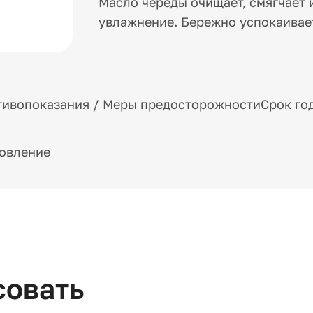
Масло череды очищает, смягчает и
увлажнение. Бережно успокаивае
ивопоказания / Меры предосторожности
Срок го
новление
совать