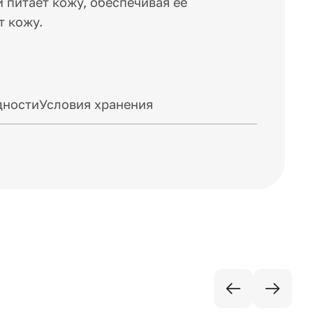
 питает кожу, обеспечивая её
т кожу.
дности
Условия хранения