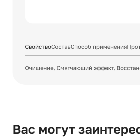
Свойство
Состав
Способ применения
Прот
Очищение, Смягчающий эффект, Восста
Вас могут заинтере