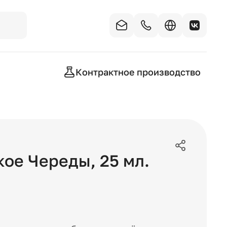
Контрактное производство
кое Череды
,
25
мл.