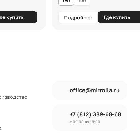
150
100
де купить
Где купить
Подробнее
office@mirrolla.ru
оизводство
+7 (812) 389-68-68
с 09:00 до 18:00
а