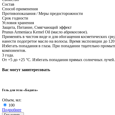
Состав
Способ применения
Противопоказания / Меры предосторожности
Срок годности
Условия хранения
Защита, Питание, Смягчающий эффект
Prunus Armeniaca Kernel Oil (масло абрикосовое).
Применять в чистом виде и для обогащения косметических средс
нанести подогретое масло на волосы. Время экспозиции до 120
Избегать попадания в глаза. При попадании тщательно промы
компонентов.
3 года.
От +5 до +25 °С. Избегать попадания прямых солнечных лучей.
Вас могут заинтересовать
Гель для тела «Бадяга»
Объем, мл:
100
Подробнее
Где купить