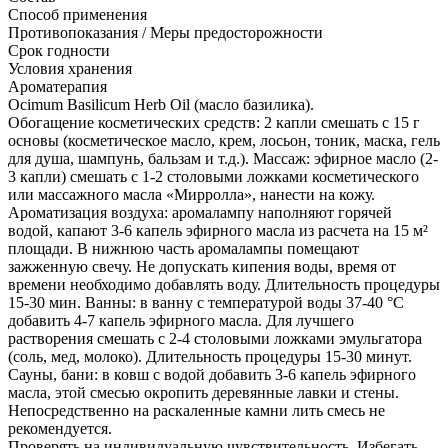
Способ применения
Противопоказания / Меры предосторожности
Срок годности
Условия хранения
Ароматерапия
Ocimum Basilicum Herb Oil (масло базилика).
Обогащение косметических средств: 2 капли смешать с 15 г
основы (косметическое масло, крем, лосьон, тоник, маска, гель
для душа, шампунь, бальзам и т.д.). Массаж: эфирное масло (2-
3 капли) смешать с 1-2 столовыми ложками косметического
или массажного масла «Мирролла», нанести на кожу.
Ароматизация воздуха: аромалампу наполняют горячей
водой, капают 3-6 капель эфирного масла из расчета на 15 м²
площади. В нижнюю часть аромалампы помещают
зажженную свечу. Не допускать кипения воды, время от
времени необходимо добавлять воду. Длительность процедуры
15-30 мин. Ванны: в ванну с температурой воды 37-40 °С
добавить 4-7 капель эфирного масла. Для лучшего
растворения смешать с 2-4 столовыми ложками эмульгатора
(соль, мед, молоко). Длительность процедуры 15-30 минут.
Сауны, бани: в ковш с водой добавить 3-6 капель эфирного
масла, этой смесью окропить деревянные лавки и стены.
Непосредственно на раскаленные камни лить смесь не
рекомендуется.
Проверять на индивидуальную чувствительность. Избегать