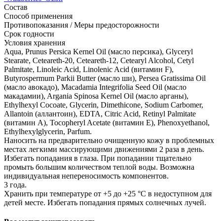
Состав
Способ применения
Противопоказания / Меры предосторожности
Срок годности
Условия хранения
Aqua, Prunus Persica Kernel Oil (масло персика), Glyceryl
Stearate, Ceteareth-20, Ceteareth-12, Cetearyl Alcohol, Cetyl
Palmitate, Linoleic Acid, Linolenic Acid (витамин F),
Butyrospermum Parkii Butter (масло ши), Persea Gratissima Oil
(масло авокадо), Macadamia Integrifolia Seed Oil (масло
макадамии), Argania Spinosa Kernel Oil (масло арганы),
Ethylhexyl Cocoate, Glycerin, Dimethicone, Sodium Carbomer,
Allantoin (аллантоин), EDTA, Citric Acid, Retinyl Palmitate
(витамин А), Tocopheryl Acetate (витамин Е), Phenoxyethanol,
Ethylhexylglycerin, Parfum.
Наносить на предварительно очищенную кожу в проблемных
местах легкими массирующими движениями 2 раза в день.
Избегать попадания в глаза. При попадании тщательно
промыть большим количеством теплой воды. Возможна
индивидуальная непереносимость компонентов.
3 года.
Хранить при температуре от +5 до +25 °C в недоступном для
детей месте. Избегать попадания прямых солнечных лучей.