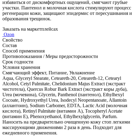
избавиться от дискомфортных ощущений, смягчают грубые
участки. Пантенол и молочная кислота стимулируют процесс
регенерации кожи, защищают эпидермис от пересушивания и
образования трещинок.
Заказать на маркетплейсах
Ozon
Свойство
Состав
Способ применения
Противопоказания / Меры предосторожности
Срок годности
Условия хранения
Смягчающий эффект, Питание, Увлажнение
Aqua, Glyceryl Stearate, Ceteareth-20, Ceteareth-12, Cetearyl
Alcohol, Cetyl Palmitate, Chelidonium Majus Extract (экстракт
чистотела), Quercus Robur Bark Extract (экстракт коры дуба),
Urea (мочевина), Glycerin, Panthenol (пантенол), Ethylhexyl
Cocoate, Hydroxyethyl Urea, Isodecyl Neopentanoate, Allantoin
(аллантоин), Sodium Carbomer, EDTA, Lactic Acid (молочная
кислота), Retinyl Palmitate (витамин А), Tocopheryl Acetate
(витамин Е), Phenoxyethanol, Ethylhexylglycerin, Parfum.
Наносить на предварительно очищенную кожу стоп легкими
массирующими движениями 2 раза в день. Подходит для
ежедневного применения.