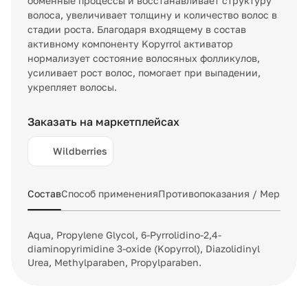
обменные процессы и восстанавливает структуру
волоса, увеличивает толщину и количество волос в
стадии роста. Благодаря входящему в состав
активному компоненту Kopyrrol активатор
нормализует состояние волосяных фолликулов,
усиливает рост волос, помогает при выпадении,
укрепляет волосы.
Заказать на маркетплейсах
Wildberries
Состав
Способ применения
Противопоказания / Меры пр
Aqua, Propylene Glycol, 6-Pyrrolidino-2,4-
diaminopyrimidine 3-oxide (Kopyrrol), Diazolidinyl
Urea, Methylparaben, Propylparaben.