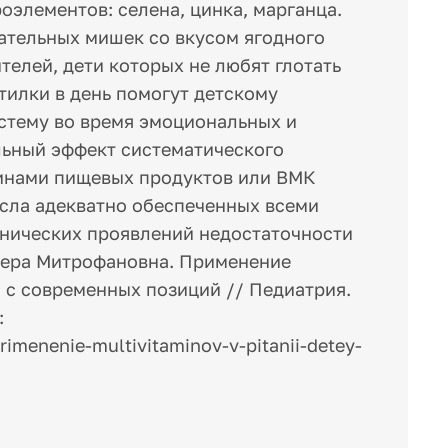
кроэлементов: селена, цинка, марганца.
ательных мишек со вкусом ягодного
телей, дети которых не любят глотать
стилки в день помогут детскому
стему во время эмоциональных и
льный эффект систематического
инами пищевых продуктов или ВМК
исла адекватно обеспеченных всеми
инических проявлений недостаточности
Вера Митрофановна. Применение
 с современных позиций // Педиатрия.
:
primenenie-multivitaminov-v-pitanii-detey-