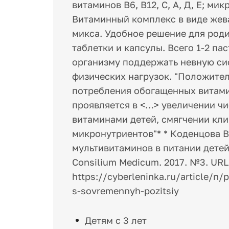
витаминов В6, В12, С, А, Д, Е; ми
Витаминный комплекс в виде жев
микса. Удобное решение для роди
таблетки и капсулы. Всего 1-2 па
организму поддержать невную си
физических нагрузок. "Положите
потребления обогащенных витам
проявляется в <…> увеличении ч
витаминами детей, смягчении кл
микронутриентов"* * Коденцова 
мультивитаминов в питании детей
Consilium Medicum. 2017. №3. URL
https://cyberleninka.ru/article/n/
s-sovremennyh-pozitsiy
Детям с 3 лет