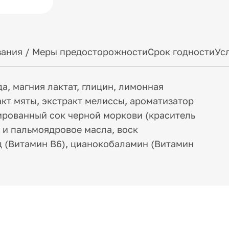
ания / Меры предосторожности
Срок годности
Ус
а, магния лактат, глицин, лимонная
акт мяты, экстракт мелиссы, ароматизатор
ированный сок черной моркови (краситель
 и пальмоядровое масла, воск
д (Витамин В6), цианокобаламин (Витамин