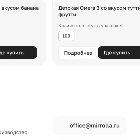
о вкусом банана
Детская Омега 3 со вкусом тутт
фрутти
Количество штук в упаковке:
100
де купить
Где купить
Подробнее
office@mirrolla.ru
оизводство