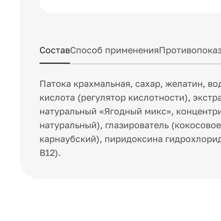
Состав
Способ применения
Противопоказ
Патока крахмальная, сахар, желатин, вод
кислота (регулятор кислотности), экстр
натуральный «Ягодный микс», концентр
натуральный), глазирователь (кокосовое
карнаубский), пиридоксина гидрохлори
В12).