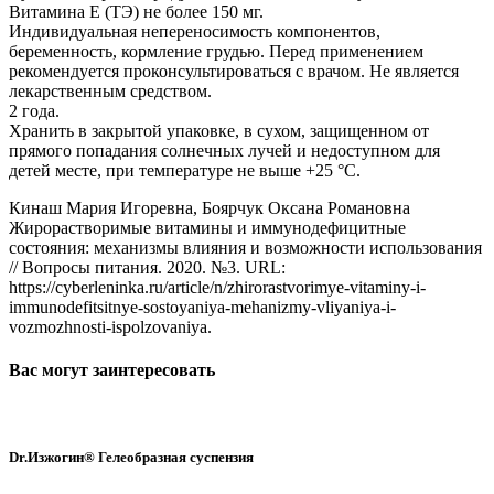
Витамина Е (ТЭ) не более 150 мг.
Индивидуальная непереносимость компонентов,
беременность, кормление грудью. Перед применением
рекомендуется проконсультироваться с врачом. Не является
лекарственным средством.
2 года.
Хранить в закрытой упаковке, в сухом, защищенном от
прямого попадания солнечных лучей и недоступном для
детей месте, при температуре не выше +25 °С.
Кинаш Мария Игоревна, Боярчук Оксана Романовна
Жирорастворимые витамины и иммунодефицитные
состояния: механизмы влияния и возможности использования
// Вопросы питания. 2020. №3. URL:
https://cyberleninka.ru/article/n/zhirorastvorimye-vitaminy-i-
immunodefitsitnye-sostoyaniya-mehanizmy-vliyaniya-i-
vozmozhnosti-ispolzovaniya.
Вас могут заинтересовать
Dr.Изжогин® Гелеобразная суспензия