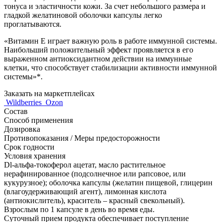
тонуса и эластичности кожи. За счет небольшого размера и
гладкой желатиновой оболочки капсулы легко
проглатываются.
«Витамин Е играет важную роль в работе иммунной системы.
Наибольший положительный эффект проявляется в его
выраженном антиоксидантном действии на иммунные
клетки, что способствует стабилизации активности иммунной
системы»*.
Заказать на маркетплейсах
Wildberries
Ozon
Состав
Способ применения
Дозировка
Противопоказания / Меры предосторожности
Срок годности
Условия хранения
Dl-альфа-токоферол ацетат, масло растительное
нерафинированное (подсолнечное или рапсовое, или
кукурузное); оболочка капсулы (желатин пищевой, глицерин
(влагоудерживающий агент), лимонная кислота
(антиокислитель), краситель – красный свекольный).
Взрослым по 1 капсуле в день во время еды.
Суточный прием продукта обеспечивает поступление