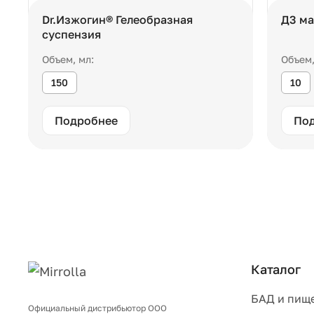
Dr.Изжогин® Гелеобразная
Д3 ма
суспензия
Объем, мл:
Объем,
150
10
Подробнее
По
Каталог
БАД и пищ
Официальный дистрибьютор ООО