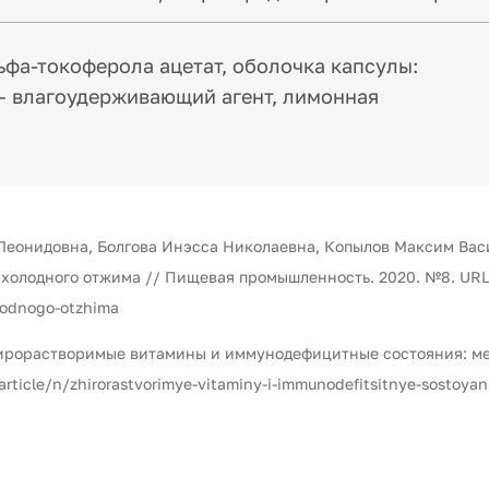
фа-токоферола ацетат, оболочка капсулы:
 – влагоудерживающий агент, лимонная
 Леонидовна, Болгова Инэсса Николаевна, Копылов Максим Ва
олодного отжима // Пищевая промышленность. 2020. №8. URL: ht
olodnogo-otzhima
ирорастворимые витамины и иммунодефицитные состояния: ме
rticle/n/zhirorastvorimye-vitaminy-i-immunodefitsitnye-sostoya