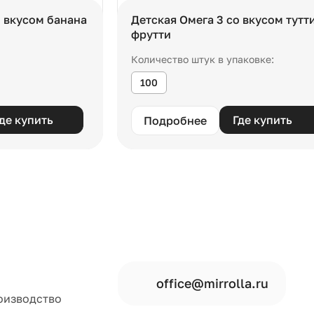
о вкусом банана
Детская Омега 3 со вкусом тутт
фрутти
Количество штук в упаковке:
100
де купить
Где купить
Подробнее
office@mirrolla.ru
оизводство