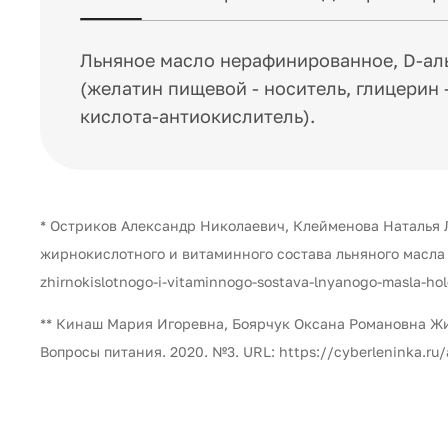
Льняное масло нерафинированное, D-аль
(желатин пищевой - носитель, глицерин
кислота-антиокислитель).
* Остриков Александр Николаевич, Клейменова Наталья
жирнокислотного и витаминного состава льняного масла х
zhirnokislotnogo-i-vitaminnogo-sostava-lnyanogo-masla-h
** Кинаш Мария Игоревна, Боярчук Оксана Романовна Ж
Вопросы питания. 2020. №3. URL: https://cyberleninka.ru/a