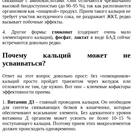
связанные с аминокислотами. Они отличаются чрезвычайно
высокой биодоступностью (до 90–95 %), так как распознаются
организмом как «пищевой» продукт. Прием такого кальция не
требует участия желудочного сока, не раздражает ЖКТ, редко
вызывает побочные эффекты.
4. Другие формы:
глюконат
(содержит очень мало
элементарного кальция),
фосфат
,
лактат
в виде БАД сейчас
встречаются довольно редко.
Почему кальций может не
усваиваться?
Ответ на этот вопрос довольно прост: без «помощников»
кальций просто пройдет транзитом через желудок или
отложится не там, где нужно. Вот они – ключевые кофакторы
эффективности приема.
1.
Витамин Д3
– главный проводник кальция. Он необходим
для синтеза связывающих белков в кишечнике, которые
обеспечивают всасывание элемента. Без адекватного уровня
витамина Д организм может усвоить не более 10–15 %
поступающего кальция. Поэтому прием этих микроэлементов
должен происходить одновременно.