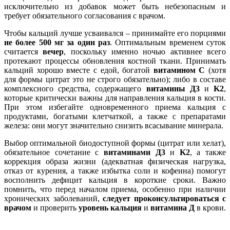
исключительно из добавок может быть небезопасным и
требует обязательного согласования с врачом.
Чтобы кальций лучше усваивался – принимайте его порциями
не более 500 мг за один раз
. Оптимальным временем суток
считается
вечер
, поскольку именно ночью активнее всего
протекают процессы обновления костной ткани. Принимать
кальций хорошо вместе с едой, богатой
витамином С
(хотя
для формы цитрат это не строго обязательно); либо в составе
комплексного средства, содержащего
витамины Д3
и
K2
,
которые критически важны для направления кальция в кости.
При этом избегайте одновременного приема кальция с
продуктами, богатыми клетчаткой, а также с препаратами
железа: они могут значительно снизить всасывание минерала.
Выбор оптимальной биодоступной формы (цитрат или хелат),
обязательное сочетание с
витаминами Д3
и
K2
, а также
коррекция образа жизни (адекватная физическая нагрузка,
отказ от курения, а также избытка соли и кофеина) помогут
восполнить дефицит кальция в короткие сроки. Важно
помнить, что перед началом приема, особенно при наличии
хронических заболеваний,
следует проконсультироваться с
врачом
и проверить
уровень кальция
и
витамина Д
в крови.