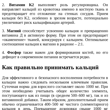
2.
Витамин K2
выполняет роль регулировщика. Он
направляет кальций из кровотока именно в костную ткань и
предотвращает его отложение на стенках сосудов. Прием
кальция без K2, особенно в зрелом возрасте, потенциально
увеличивает риск кальцификации артерий.
3.
Магний
способствует усвоению кальция и превращению
витамина Д в активную форму. При этом он предотвращает
«окаменение» тканей, конкурируя с кальцием. Оптимальное
соотношение кальция к магнию в рационе – 2:1.
4.
Фосфор
также важен для формирования костей, но его
дефицит в современном питании встречается редко.
Как правильно принимать кальций
Для эффективного и безопасного восполнения потребности в
кальции важно следовать нескольким ключевым правилам.
Суточная норма для взрослого составляет около 1000 мг. При
этом необходимо учитывать общее количество элемента,
поступающего как из пищи (в среднем 500–600 мг), так и из
витаминной добавки. Таким образом, дополнительный прием
обычно ограничивается 400–500 мг чистого (элементарного)
кальция в день. Превышение дозировки свыше 1000 мг