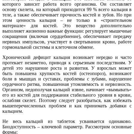
которого зависит работа всего организма. Он составляет
основу скелета, на который приходится 99 % всего кальция в
теле, а также обеспечивает прочность костей и зубов. Но при
этом ценность кальция – не только в «строительном
материале» для костей. Это вещество дополнительно
выполняет жизненно важные функции: регулирует мышечные
сокращения (включая сердцебиение), обеспечивает передачу
нервных импульсов, участвует в свертывании крови, работе
гормональной системы и клеточном обмене.
Хронический дефицит кальция возникает нередко и часто
протекает незаметно, приводя к серьезным последствиям. У
детей это нарушение роста и развития. У взрослых может
быть повышена хрупкость костей (остеопороз), возникают
боли в мышцах и суставах, проблемы с зубами, нарушение
сердечного ритма, повышенная утомляемость и нервозность.
Организм, недополучая кальций извне, начинает «вымывать»
его из костей для поддержания стабильного уровня в крови,
ослабляя скелет. Поэтому следует разобраться, как избежать
вышеперечисленных проблем и как принимать добавки с
кальцием.
Не весь кальций из таблеток усваивается одинаково.
Биодоступность – ключевой параметр. Рассмотрим основные
формы: