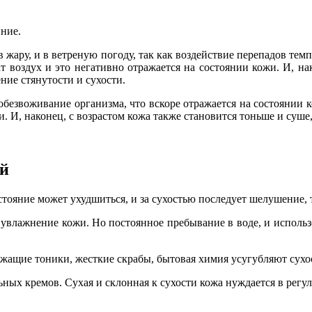
нние.
в жару, и в ветреную погоду, так как воздействие перепадов тем
 воздух и это негативно отражается на состоянии кожи. И, на
ие стянутости и сухости.
безвоживание организма, что вскоре отражается на состоянии 
. И, наконец, с возрастом кожа также становится тоньше и суше
ей
остояние может ухудшиться, и за сухостью последует шелушение,
то увлажнение кожи. Но постоянное пребывание в воде, и испол
жащие тоники, жесткие скрабы, бытовая химия усугубляют сух
ых кремов. Сухая и склонная к сухости кожа нуждается в регуля