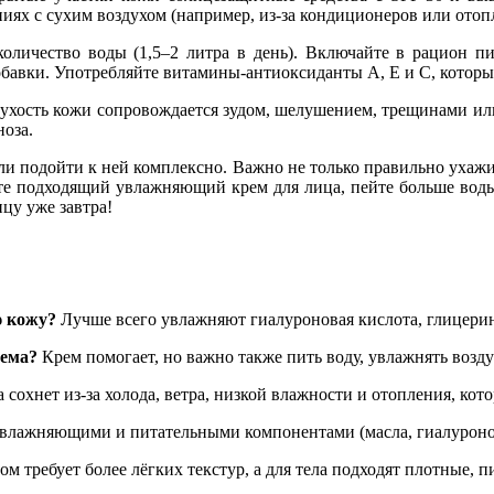
ях с сухим воздухом (например, из-за кондиционеров или отопл
количество воды (1,5–2 литра в день). Включайте в рацион 
иодобавки. Употребляйте витамины-антиоксиданты А, Е и С, кото
ухость кожи сопровождается зудом, шелушением, трещинами или 
ноза.
сли подойти к ней комплексно. Важно не только правильно ухажи
ите подходящий увлажняющий крем для лица, пейте больше вод
ицу уже завтра!
ю кожу?
Лучше всего увлажняют гиалуроновая кислота, глицерин
рема?
Крем помогает, но важно также пить воду, увлажнять возду
 сохнет из-за холода, ветра, низкой влажности и отопления, ко
влажняющими и питательными компонентами (масла, гиалуронова
ом требует более лёгких текстур, а для тела подходят плотные, п