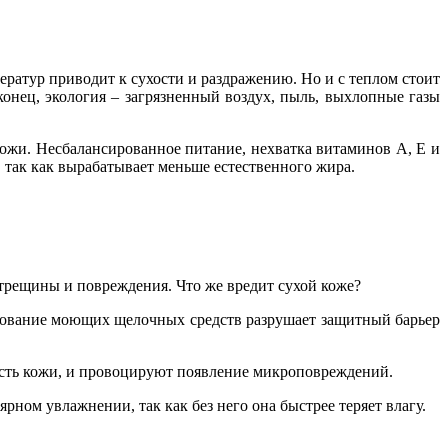
ператур приводит к сухости и раздражению. Но и с теплом стоит
конец, экология – загрязненный воздух, пыль, выхлопные газы
кожи. Несбалансированное питание, нехватка витаминов A, E и
, так как вырабатывает меньше естественного жира.
 трещины и повреждения. Что же вредит сухой коже?
ьзование моющих щелочных средств разрушает защитный барьер
ость кожи, и провоцируют появление микроповреждений.
рном увлажнении, так как без него она быстрее теряет влагу.