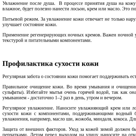
Увлажнение после душа. В процессе принятия душа на кожу 
влажное, будет полезно нанести лосьон, крем или масло. Это п
Питьевой режим. За увлажнение кожи отвечает не только нару
улучшает состояние кожи.
Применение регенерирующих ночных кремов. Важен ночной ухо
текстурой и питательными компонентами.
Профилактика сухости кожи
Регулярная забота о состоянии кожи помогает поддерживать е
Правильное очищение кожи. Во время умывания и очищения 
сульфаты). Избегайте мытья очень горячей водой, так как 
умыванием - достаточно 1–2 раз в день, утром и вечером.
Регулярное увлажнение. Наносите увлажняющий крем или ло
сухости кожи с компонентами, поддерживающими водный бал
увлажнения, например, масло ши, жожоба, миндаля, кокоса. Дл
Защита от внешних факторов. Уход за кожей зимой должен б
перчатками. Летом перед выходом на улицу наносите на от