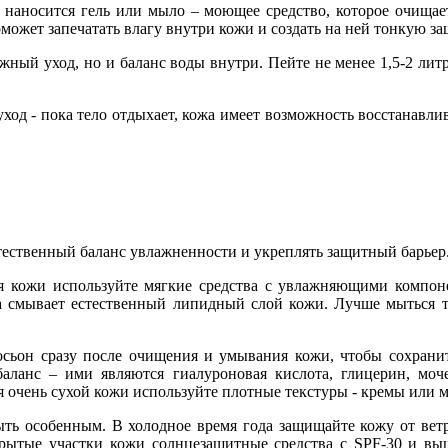
наносится гель или мыло – моющее средство, которое очищает
оможет запечатать влагу внутри кожи и создать на ней тонкую з
жный уход, но и баланс воды внутри. Пейте не менее 1,5-2 литр
д - пока тело отдыхает, кожа имеет возможность восстанавлива
стественный баланс увлажненности и укреплять защитный барьер
кожи используйте мягкие средства с увлажняющими компонент
она смывает естественный липидный слой кожи. Лучше мыться
сьон сразу после очищения и умывания кожи, чтобы сохранить
анс – ими являются гиалуроновая кислота, глицерин, мочев
я очень сухой кожи используйте плотные текстуры - кремы или м
ыть особенным. В холодное время года защищайте кожу от ветр
крытые участки кожи солнцезащитные средства с SPF-30 и вы