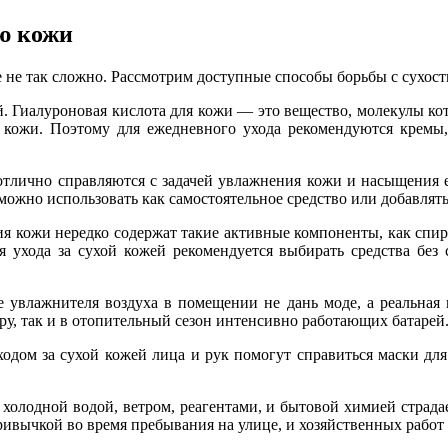
ю кожи
е не так сложно. Рассмотрим доступные способы борьбы с сухос
 Гиалуроновая кислота для кожи — это вещество, молекулы кот
ия кожи. Поэтому для ежедневного ухода рекомендуются кремы
отлично справляются с задачей увлажнения кожи и насыщения е
можно использовать как самостоятельное средство или добавлять
 кожи нередко содержат такие активные компоненты, как спирт
 ухода за сухой кожей рекомендуется выбирать средства без 
ие увлажнителя воздуха в помещении не дань моде, а реальна
ру, так и в отопительный сезон интенсивно работающих батарей
ходом за сухой кожей лица и рук помогут справиться маски для
 холодной водой, ветром, реагентами, и бытовой химией страд
ивычкой во время пребывания на улице, и хозяйственных работ 