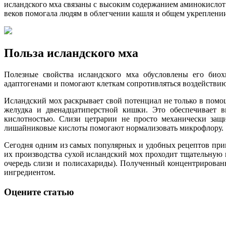
исландского мха связаны с высоким содержанием аминокислот 
веков помогала людям в облегчении кашля и общем укреплении
Польза исландского мха
Полезные свойства исландского мха обусловлены его био
адаптогенами и помогают клеткам сопротивляться воздействию
Исландский мох раскрывает свой потенциал не только в помо
желудка и двенадцатиперстной кишки. Это обеспечивает 
кислотностью. Слизи цетрарии не просто механически защ
лишайниковые кислоты помогают нормализовать микрофлору.
Сегодня одним из самых популярных и удобных рецептов при
их производства сухой исландский мох проходит тщательную 
очередь слизи и полисахариды). Полученный концентрирова
ингредиентом.
Оцените статью