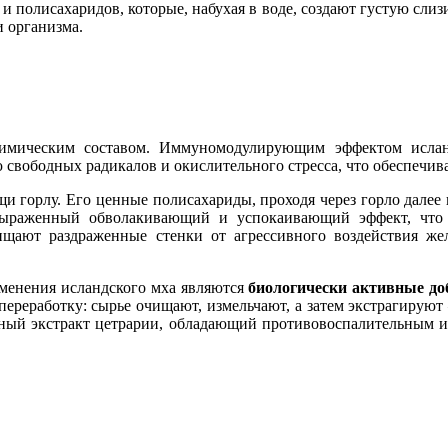
и полисахаридов, которые, набухая в воде, создают густую сли
 организма.
химическим составом. Иммуномодулирующим эффектом ислан
 свободных радикалов и окислительного стресса, что обеспечи
щи горлу. Его ценные полисахариды, проходя через горло далее
выраженный обволакивающий и успокаивающий эффект, что
ищают раздраженные стенки от агрессивного воздействия же
менения исландского мха являются
биологически активные до
переработку: сырье очищают, измельчают, а затем экстрагиру
нный экстракт цетрарии, обладающий противовоспалительным 