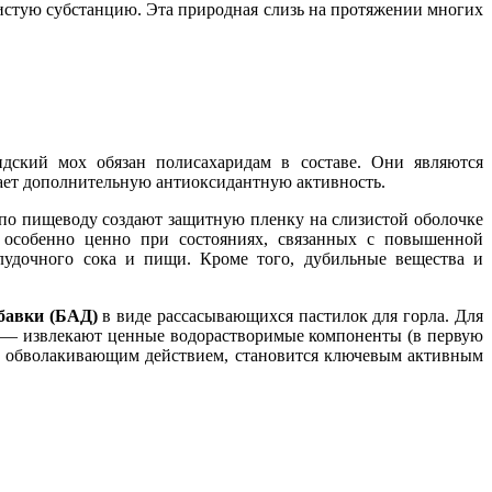
зистую субстанцию. Эта природная слизь на протяжении многих
дский мох обязан полисахаридам в составе. Они являются
вает дополнительную антиоксидантную активность.
 по пищеводу создают защитную пленку на слизистой оболочке
 особенно ценно при состояниях, связанных с повышенной
лудочного сока и пищи. Кроме того, дубильные вещества и
бавки (БАД)
в виде рассасывающихся пастилок для горла. Для
ют — извлекают ценные водорастворимые компоненты (в первую
и обволакивающим действием, становится ключевым активным